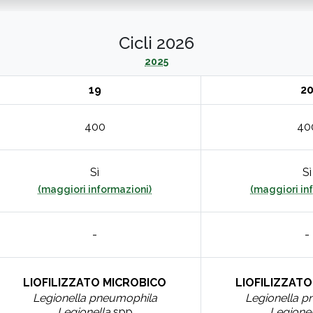
Cicli 2026
2025
19
2
400
40
Sì
Sì
(maggiori informazioni)
(maggiori in
-
-
LIOFILIZZATO MICROBICO
LIOFILIZZAT
Legionella pneumophila
Legionella p
Legionella
spp
Legionel