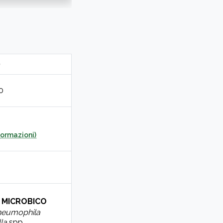
0
0
formazioni)
O MICROBICO
neumophila
la
spp