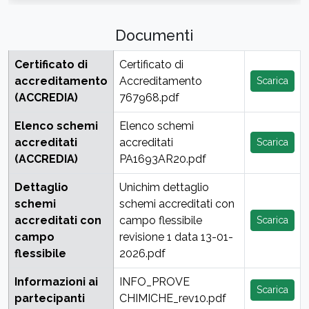
Documenti
Certificato di
Certificato di
accreditamento
Accreditamento
Scarica
(ACCREDIA)
767968.pdf
Elenco schemi
Elenco schemi
accreditati
accreditati
Scarica
(ACCREDIA)
PA1693AR20.pdf
Dettaglio
Unichim dettaglio
schemi
schemi accreditati con
accreditati con
campo flessibile
Scarica
campo
revisione 1 data 13-01-
flessibile
2026.pdf
Informazioni ai
INFO_PROVE
Scarica
partecipanti
CHIMICHE_rev10.pdf