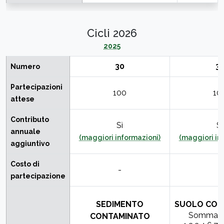
Cicli 2026
2025
30
31
Numero
Partecipazioni
100
10
attese
Contributo
Sì
Sì
annuale
(maggiori informazioni)
(maggiori in
aggiuntivo
Costo di
-
-
partecipazione
SEDIMENTO
SUOLO CON
Somma D
CONTAMINATO