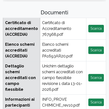
Documenti
Certificato di
Certificato di
accreditamento
Accreditamento
Scarica
(ACCREDIA)
767968.pdf
Elenco schemi
Elenco schemi
accreditati
accreditati
Scarica
(ACCREDIA)
PA1693AR20.pdf
Dettaglio
Unichim dettaglio
schemi
schemi accreditati con
accreditati con
campo flessibile
Scarica
campo
revisione 1 data 13-01-
flessibile
2026.pdf
Informazioni ai
INFO_PROVE
Scarica
partecipanti
CHIMICHE_rev10.pdf