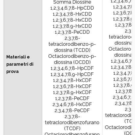
1,2,3,4,6,
Somma Diossine
1,2,3,4,7
1,2,3,4,6,7,8-HpCDD
1,2,3,6,7
1,2,3,4,7,8-HxCDD
1,2,3,7,8
1,2,3,6,7,8-HxCDD
1,2,3,7,
1,2,3,7,8,9-HxCDD
2,3,7
1,2,3,7,8-PeCDD
tetraclorod
2,3,7,8-
diossina
tetraclorodibenzo-p-
Octaclorod
diossina (TCDD)
diossina
Octaclorodibenzo-p-
Materiali e
1,2,3,4,6,
diossina (OCDD)
parametri di
1,2,3,4,7,
1,2,3,4,6,7,8-HpCDF
prova
1,2,3,4,7
1,2,3,4,7,8,9-HpCDF
1,2,3,6,7
1,2,3,4,7,8-HxCDF
1,2,3,7,8
1,2,3,6,7,8-HxCDF
1,2,3,7,
1,2,3,7,8,9-HxCDF
2,3,4,6,7
1,2,3,7,8-PeCDF
2,3,4,7,
2,3,4,6,7,8-HxCDF
2,3,7
2,3,4,7,8-PeCDF
tetraclorodi
2,3,7,8-
(TC
tetraclorodibenzofurano
Octaclorodib
(TCDF)
(OC
Octaclorodibenzofurano