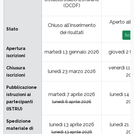
(OCDF)
Aperto alle 
Chiuso all'inserimento
Stato
dei risultati
Iscriv
Apertura
martedì 13 gennaio 2026
giovedì 2 l
iscrizioni
venerdì 11 
Chiusura
lunedì 23 marzo 2026
20
iscrizioni
Pubblicazione
martedì 7 aprile 2026
lunedì 14 
istruzioni ai
20
partecipanti
lunedì 6 aprile 2026
(ISTRU)
Spedizione
lunedì 13 aprile 2026
lunedì 21 
materiale di
20
lunedì 13 aprile 2026